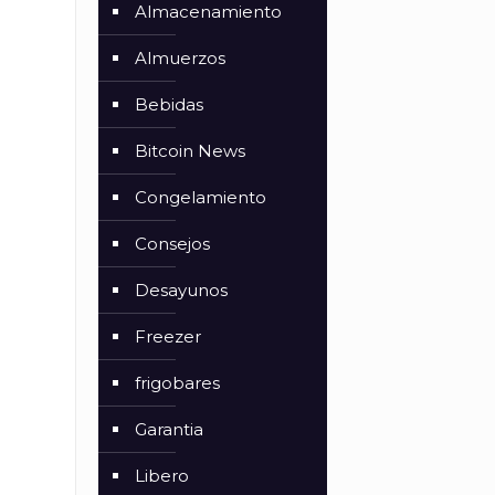
Almacenamiento
Almuerzos
Bebidas
Bitcoin News
Congelamiento
Consejos
Desayunos
Freezer
frigobares
Garantia
Libero