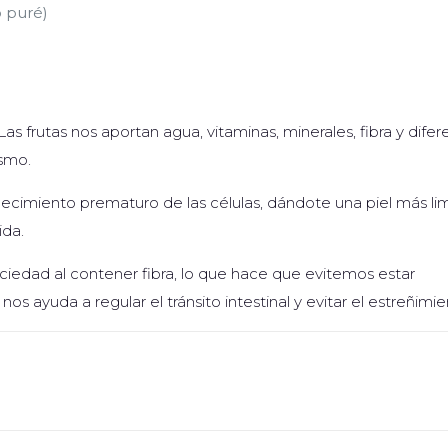
 puré)
as frutas nos aportan agua, vitaminas, minerales, fibra y difer
smo.
jecimiento prematuro de las células, dándote una piel más lim
ida.
ciedad al contener fibra, lo que hace que evitemos estar
os ayuda a regular el tránsito intestinal y evitar el estreñimie