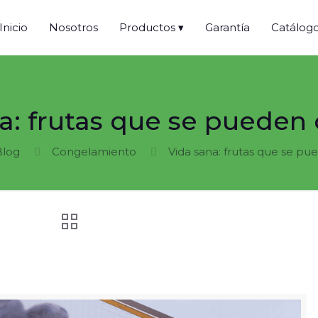
Inicio
Nosotros
Productos ▾
Garantía
Catálog
a: frutas que se pueden
Blog
Congelamiento
Vida sana: frutas que se p