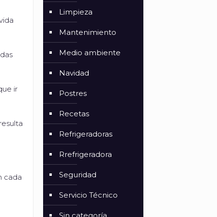
Limpieza
vida
Mantenimiento
Medio ambiente
odas
Navidad
ue ir
Postres
Recetas
resulta
Refrigeradoras
Rrefrigeradora
Seguridad
n cada
Servicio Técnico
Sin categoría