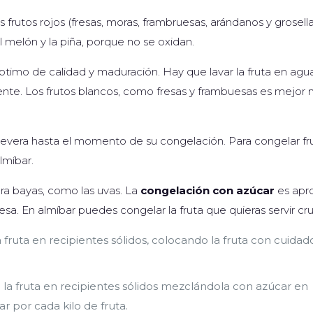
rutos rojos (fresas, moras, frambruesas, arándanos y grosellas
l melón y la piña, porque no se oxidan.
ptimo de calidad y maduración. Hay que lavar la fruta en agu
ente. Los frutos blancos, como fresas y frambuesas es mejor 
nevera hasta el momento de su congelación. Para congelar fr
lmíbar.
ra bayas, como las uvas. La
congelación con azúcar
es apr
sa. En almíbar puedes congelar la fruta que quieras servir cr
 fruta en recipientes sólidos, colocando la fruta con cuidad
la fruta en recipientes sólidos mezclándola con azúcar en
 por cada kilo de fruta.