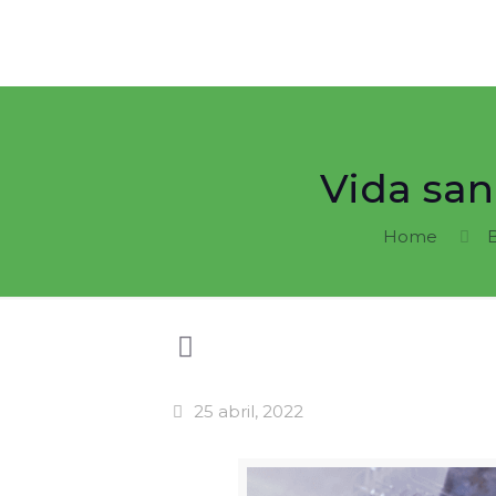
Vida san
Home
25 abril, 2022