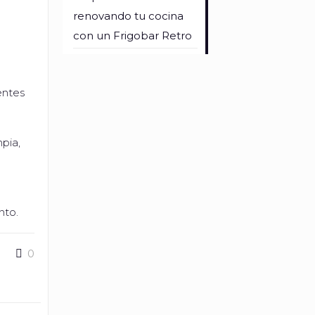
renovando tu cocina
con un Frigobar Retro
entes
pia,
nto.
0