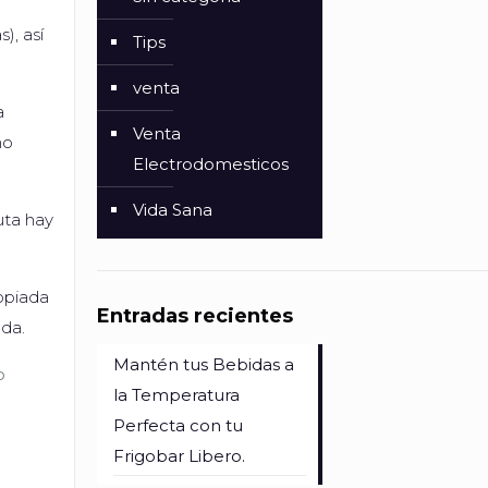
), así
Tips
venta
a
Venta
no
Electrodomesticos
Vida Sana
uta hay
opiada
Entradas recientes
uda.
Mantén tus Bebidas a
o
la Temperatura
Perfecta con tu
Frigobar Libero.