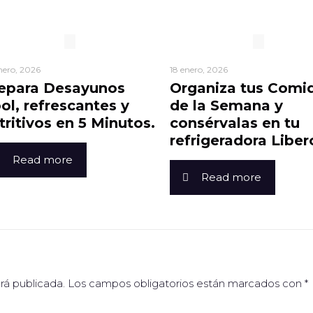
nero, 2026
18 enero, 2026
epara Desayunos
Organiza tus Comi
ol, refrescantes y
de la Semana y
tritivos en 5 Minutos.
consérvalas en tu
refrigeradora Liber
Read more
Read more
rá publicada.
Los campos obligatorios están marcados con
*