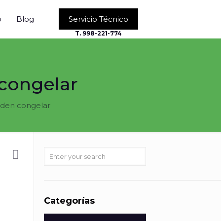
o
Blog
Servicio Técnico
T. 998-221-774
 congelar
ueden congelar
Categorías