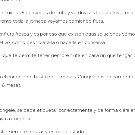
imos 5 porciones de fruta y verdura al día para llevar una 
 durante toda la jornada vayamos comiendo
fruta
.
r fruta fresca y es por eso que existen otras soluciones cóm
tivo, como deshidratarla o hacerla en conserva.
a, que te permite tener siempre fruta en casa sin que tengas q
n el congelador hasta por 11 meses. Congeladas en compota 
 6 meses.
congele, se debe etiquetar correctamente y de forma clara e
aya a congelar.
star siempre frescas y en buen estado.