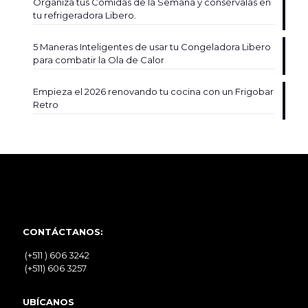
Organiza tus Comidas de la Semana y consérvalas en
tu refrigeradora Libero.
5 Maneras Inteligentes de usar tu Congeladora Libero
para combatir la Ola de Calor
Empieza el 2026 renovando tu cocina con un Frigobar
Retro
CONTÁCTANOS:
(+511 ) 606 3242
(+511) 606 3257
UBÍCANOS