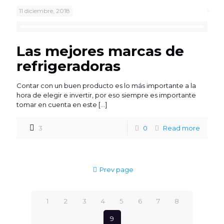
11 diciembre, 2018
Las mejores marcas de
refrigeradoras
Contar con un buen producto es lo más importante a la
hora de elegir e invertir, por eso siempre es importante
tomar en cuenta en este
[…]
3
0
Read more
Prev page
1
2
3
4
5
6
7
8
9