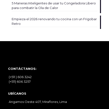
5 Maneras Inteligentes de usar tu Congeladora Libero
para combatir la Ola de Calor
Empieza el 2026 renovando tu cocina con un Frigobar
Retro
CONTÁCTANOS:
(+511 ) 606 3242
(+511) 606 3257
UBÍCANOS
Angamos Oeste 407, Miraflores, Lima