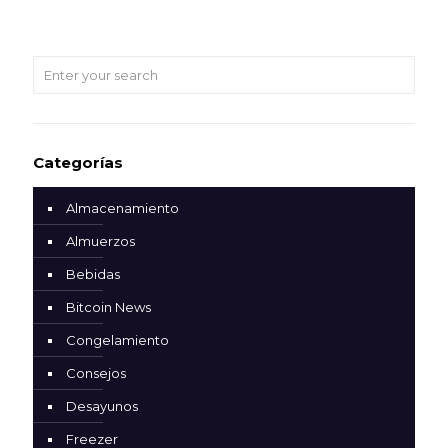
Categorías
Almacenamiento
Almuerzos
Bebidas
Bitcoin News
Congelamiento
Consejos
Desayunos
Freezer