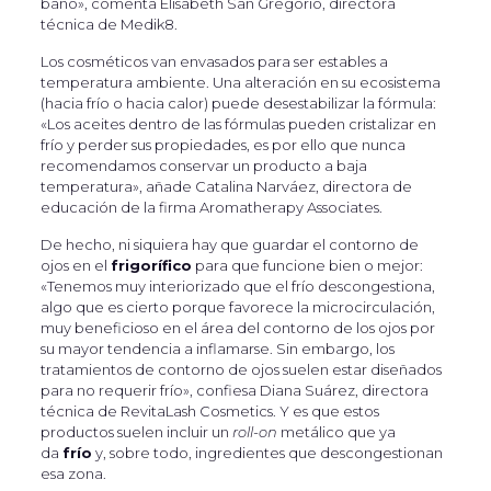
baño», comenta Elisabeth San Gregorio, directora
técnica de Medik8.
Los cosméticos van envasados para ser estables a
temperatura ambiente. Una alteración en su ecosistema
(hacia frío o hacia calor) puede desestabilizar la fórmula:
«Los aceites dentro de las fórmulas pueden cristalizar en
frío y perder sus propiedades, es por ello que nunca
recomendamos conservar un producto a baja
temperatura», añade Catalina Narváez, directora de
educación de la firma Aromatherapy Associates.
De hecho, ni siquiera hay que guardar el contorno de
ojos en el
frigorífico
para que funcione bien o mejor:
«Tenemos muy interiorizado que el frío descongestiona,
algo que es cierto porque favorece la microcirculación,
muy beneficioso en el área del contorno de los ojos por
su mayor tendencia a inflamarse. Sin embargo, los
tratamientos de contorno de ojos suelen estar diseñados
para no requerir frío», confiesa Diana Suárez, directora
técnica de RevitaLash Cosmetics. Y es que estos
productos suelen incluir un
roll-on
metálico que ya
da
frío
y, sobre todo, ingredientes que descongestionan
esa zona.