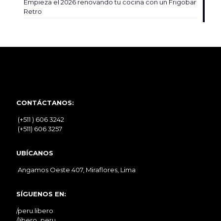
Empieza el 2026 renovando tu cocina con un Frigobar
Retro
CONTÁCTANOS:
(+511 ) 606 3242
(+511) 606 3257
UBÍCANOS
Angamos Oeste 407, Miraflores, Lima
SÍGUENOS EN:
/peru.libero
/libero_peru