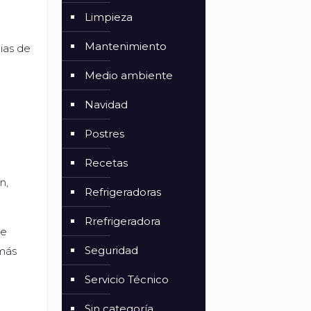
Limpieza
Mantenimiento
ias de
Medio ambiente
Navidad
Postres
Recetas
n,
Refrigeradoras
Rrefrigeradora
re
Seguridad
 más
Servicio Técnico
Sin categoría