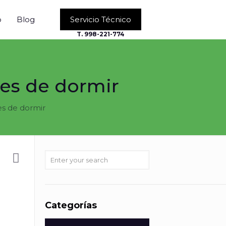
o
Blog
Servicio Técnico
T. 998-221-774
tes de dormir
es de dormir
Categorías