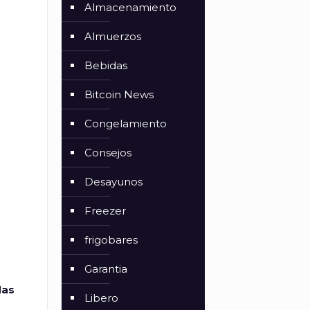
Almacenamiento
Almuerzos
Bebidas
Bitcoin News
Congelamiento
Consejos
Desayunos
Freezer
frigobares
Garantia
das
Libero