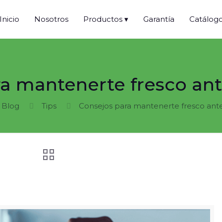
Inicio
Nosotros
Productos ▾
Garantía
Catálog
a mantenerte fresco an
Blog
Tips
Consejos para mantenerte fresco ant