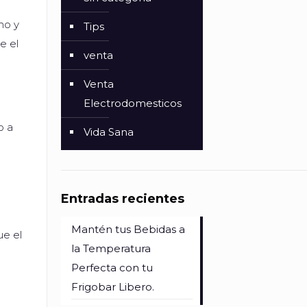
mo y
Tips
e el
venta
Venta
Electrodomesticos
o a
Vida Sana
Entradas recientes
Mantén tus Bebidas a
ue el
la Temperatura
Perfecta con tu
Frigobar Libero.