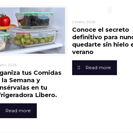
2 enero, 2026
Conoce el secreto
definitivo para nun
quedarte sin hielo 
verano
nero, 2026
Read more
ganiza tus Comidas
 la Semana y
nsérvalas en tu
frigeradora Libero.
Read more