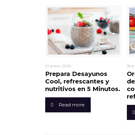
22 enero, 2026
18 e
Prepara Desayunos
Or
Cool, refrescantes y
de
nutritivos en 5 Minutos.
co
re
Read more