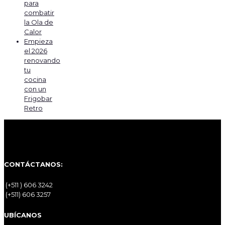
para
combatir
la Ola de
Calor
Empieza
el 2026
renovando
tu
cocina
con un
Frigobar
Retro
CONTÁCTANOS:
(+511 ) 606 3242
(+511) 606 3257
UBÍCANOS