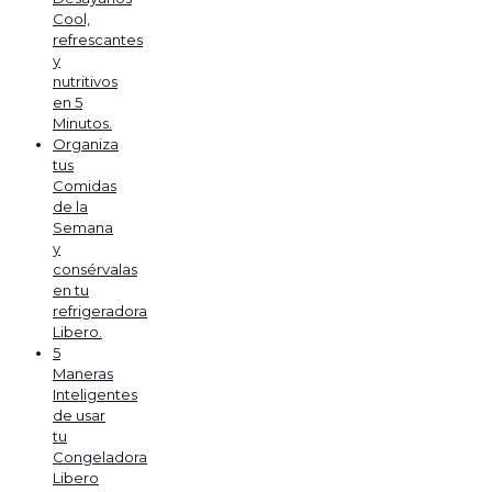
Cool,
refrescantes
y
nutritivos
en 5
Minutos.
Organiza
tus
Comidas
de la
Semana
y
consérvalas
en tu
refrigeradora
Libero.
5
Maneras
Inteligentes
de usar
tu
Congeladora
Libero