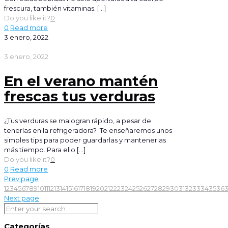
frescura, también vitaminas.
[…]
Do you like it?
0
0
Read more
3 enero, 2022
3 enero, 2022
En el verano mantén
frescas tus verduras
¿Tus verduras se malogran rápido, a pesar de
tenerlas en la refrigeradora? Te enseñaremos unos
simples tips para poder guardarlas y mantenerlas
más tiempo. Para ello
[…]
Do you like it?
0
0
Read more
Prev page
1
2
3
4
5
6
7
8
9
10
11
12
13
14
15
16
17
18
19
20
21
22
23
24
25
26
27
28
29
30
31
32
33
34
35
36
Next page
Categorías