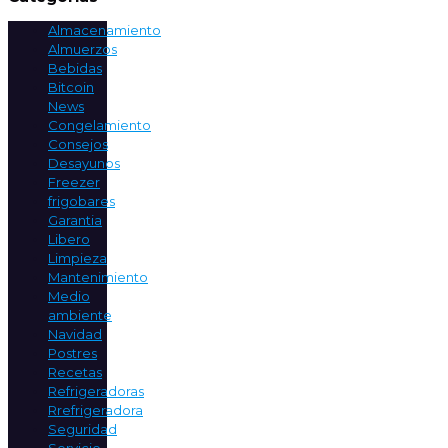
Almacenamiento
Almuerzos
Bebidas
Bitcoin
News
Congelamiento
Consejos
Desayunos
Freezer
frigobares
Garantia
Libero
Limpieza
Mantenimiento
Medio
ambiente
Navidad
Postres
Recetas
Refrigeradoras
Rrefrigeradora
Seguridad
Servicio