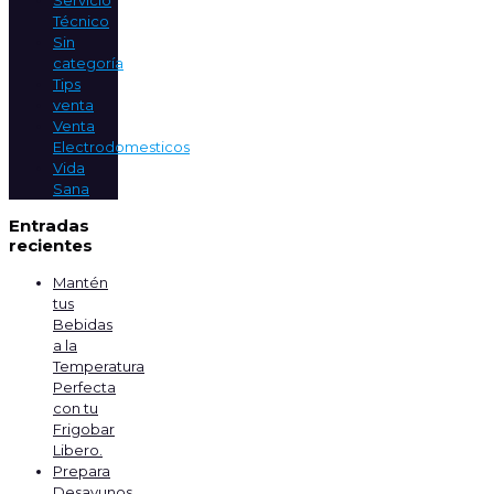
Técnico
Sin
categoría
Tips
venta
Venta
Electrodomesticos
Vida
Sana
Entradas
recientes
Mantén
tus
Bebidas
a la
Temperatura
Perfecta
con tu
Frigobar
Libero.
Prepara
Desayunos