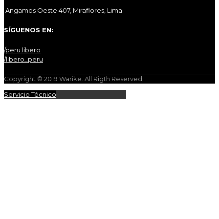
Angamos Oeste 407, Miraflores, Lima
SÍGUENOS EN:
/peru.libero
/libero_peru
Copyright © 2019 Warike. All Rigth Reserved
Servicio Técnico