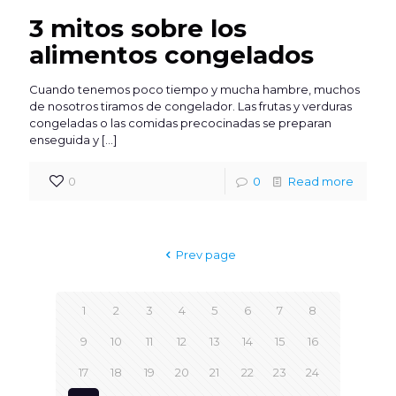
3 mitos sobre los
alimentos congelados
Cuando tenemos poco tiempo y mucha hambre, muchos
de nosotros tiramos de congelador. Las frutas y verduras
congeladas o las comidas precocinadas se preparan
enseguida y
[…]
0
0
Read more
Prev page
1
2
3
4
5
6
7
8
9
10
11
12
13
14
15
16
17
18
19
20
21
22
23
24