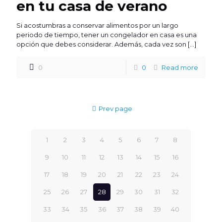
en tu casa de verano
Si acostumbras a conservar alimentos por un largo
periodo de tiempo, tener un congelador en casa es una
opción que debes considerar. Además, cada vez son
[…]
0
0
Read more
Prev page
1
2
3
4
5
6
7
8
9
10
11
12
13
14
15
16
17
18
19
20
21
22
23
24
25
26
27
28
29
30
31
32
33
34
35
36
37
38
39
40