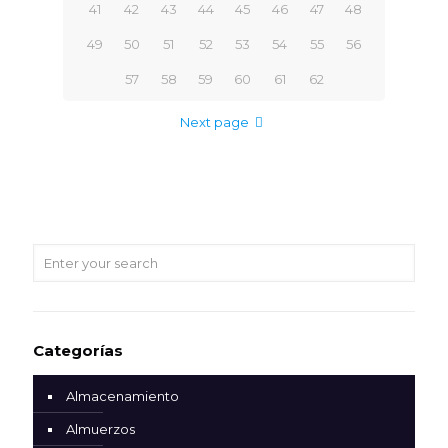
41
42
43
44
45
46
47
48
49
50
51
52
53
54
55
56
57
58
59
60
61
62
Next page
Categorías
Almacenamiento
Almuerzos