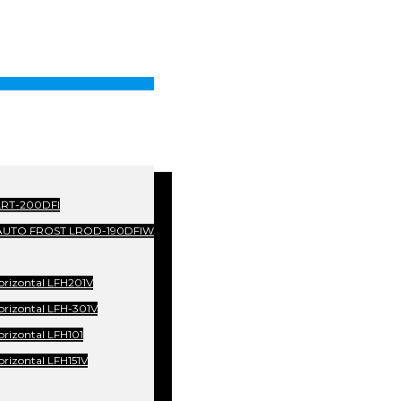
 LRT-200DFI
r AUTO FROST LROD-190DFIW
orizontal LFH201V
orizontal LFH-301V
rizontal LFH101
rizontal LFH151V