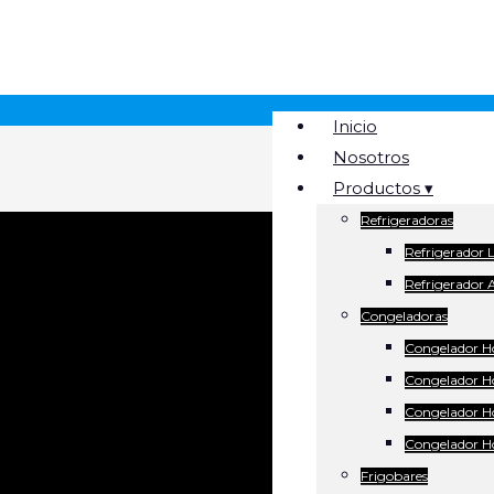
Inicio
Nosotros
Productos ▾
Refrigeradoras
Refrigerador
Refrigerado
Congeladoras
Congelador H
Congelador H
Congelador Ho
Congelador Ho
Frigobares