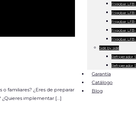
Frigobar LFB
Frigobar LFB
Frigobar LFB
Frigobar LFB-
Frigobar LFB
Side by side
Refrigerador 
Refrigerador 
Garantía
Catálogo
o familiares? ¿Eres de preparar
Blog
r? ¿Quieres implementar
[…]