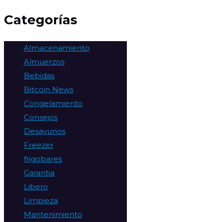
Categorías
Almacenamiento
Almuerzos
Bebidas
Bitcoin News
Congelamiento
Consejos
Desayunos
Freezer
frigobares
Garantia
Libero
Limpieza
Mantenimiento