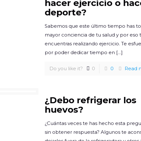
hacer ejercicio o hac
deporte?
Sabemos que este último tiempo has 
mayor conciencia de tu salud y por eso 
encuentras realizando ejercicio. Te esfu
por poder dedicar tiempo en
[…]
Do you like it?
0
0
Read 
¿Debo refrigerar los
huevos?
¿Cuántas veces te has hecho esta preg
sin obtener respuesta? Algunos te acon
dejarlos fuera de la refrigeradora y otros