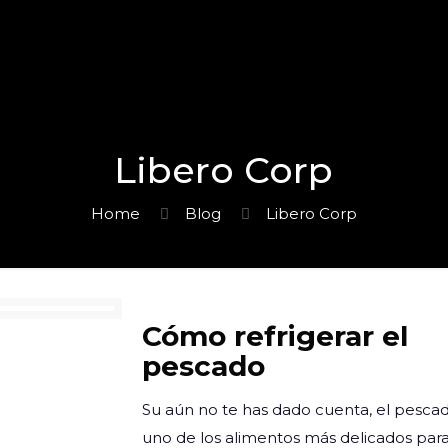
Libero Corp
Home
Blog
Libero Corp
Cómo refrigerar el
pescado
Su aún no te has dado cuenta, el pesca
uno de los alimentos más delicados par