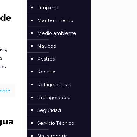
Limpieza
 de
Mantenimiento
Medio ambiente
Navidad
iva,
as
Postres
nos
Recetas
Refrigeradoras
more
Rrefrigeradora
Seguridad
gua
Servicio Técnico
Sin categoría