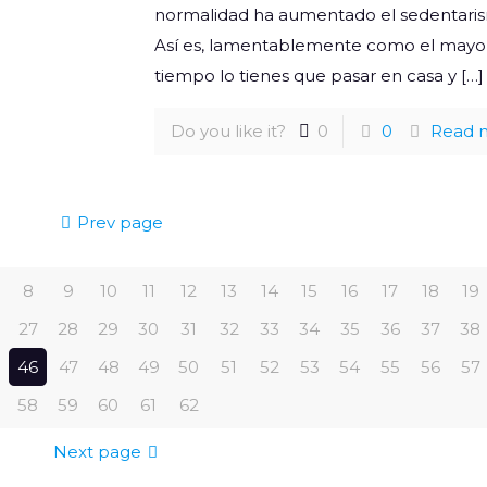
normalidad ha aumentado el sedentari
Así es, lamentablemente como el mayo
tiempo lo tienes que pasar en casa y
[…]
Do you like it?
0
0
Read 
Prev page
8
9
10
11
12
13
14
15
16
17
18
19
27
28
29
30
31
32
33
34
35
36
37
38
46
47
48
49
50
51
52
53
54
55
56
57
58
59
60
61
62
Next page