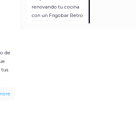
renovando tu cocina
con un Frigobar Retro
o de
que
 tus
more