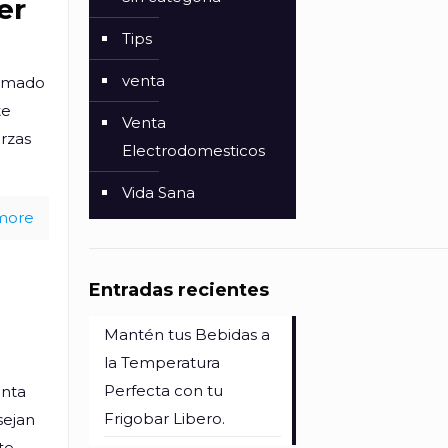
er
Tips
venta
tomado
te
Venta
erzas
Electrodomesticos
Vida Sana
more
Entradas recientes
Mantén tus Bebidas a
la Temperatura
Perfecta con tu
unta
Frigobar Libero.
sejan
 te