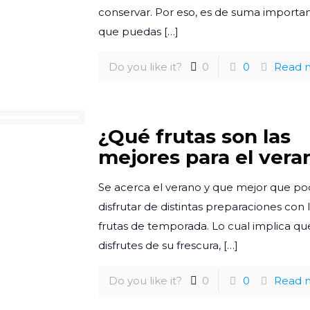
conservar. Por eso, es de suma importa
que puedas
[…]
Do you like it?
0
0
Read 
¿Qué frutas son las
mejores para el vera
Se acerca el verano y que mejor que po
disfrutar de distintas preparaciones con 
frutas de temporada. Lo cual implica qu
disfrutes de su frescura,
[…]
Do you like it?
0
0
Read 