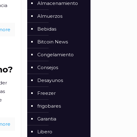
Almacenamiento
ncia
Almuerzos
Bebidas
more
Bitcoin News
Congelamiento
no?
Consejos
Desayunos
der
las
Freezer
e
frigobares
Garantia
more
Libero