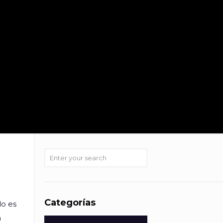
Categorías
do es
a