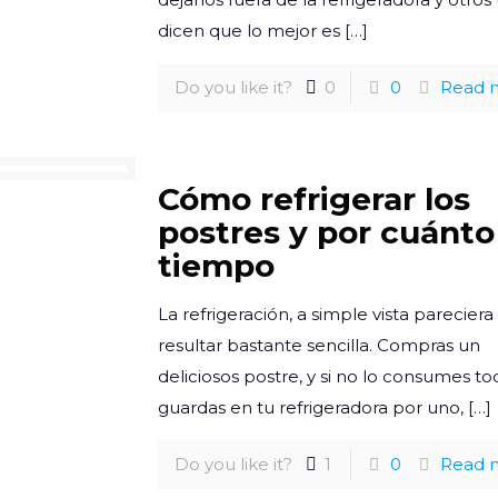
dicen que lo mejor es
[…]
Do you like it?
0
0
Read 
Cómo refrigerar los
postres y por cuánto
tiempo
La refrigeración, a simple vista pareciera
resultar bastante sencilla. Compras un
deliciosos postre, y si no lo consumes to
guardas en tu refrigeradora por uno,
[…]
Do you like it?
1
0
Read 