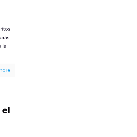
ritos
brás
 la
more
 el